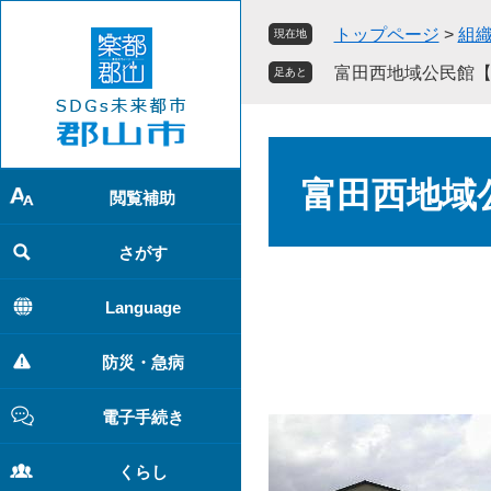
ペ
メ
トップページ
>
組
現在地
ー
ニ
ジ
ュ
富田西地域公民館
足あと
の
ー
先
を
頭
飛
本
で
ば
文
富田西地域
す
し
閲覧補助
。
て
本
さがす
文
へ
Language
防災・急病
電子手続き
くらし