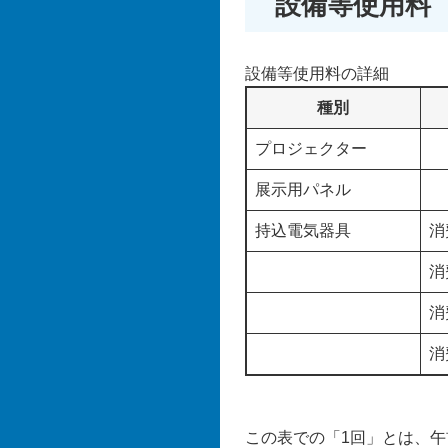
設備等使用料
設備等使用料の詳細
種別
プロジェクター
展示用パネル
持込電気器具
消
消
消
消
この表での「1回」とは、午