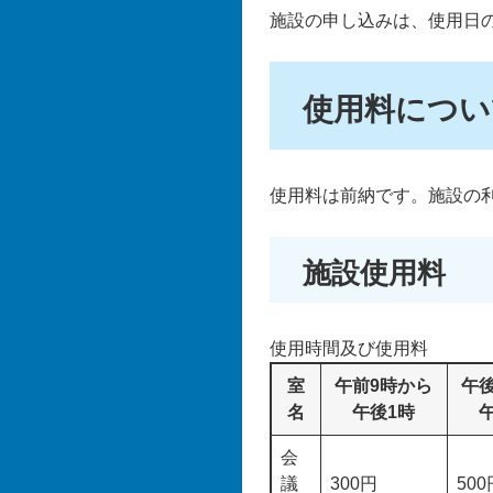
施設の申し込みは、使用日
使用料につい
使用料は前納です。施設の
施設使用料
使用時間及び使用料
室
午前9時から
午
名
午後1時
会
議
300円
500