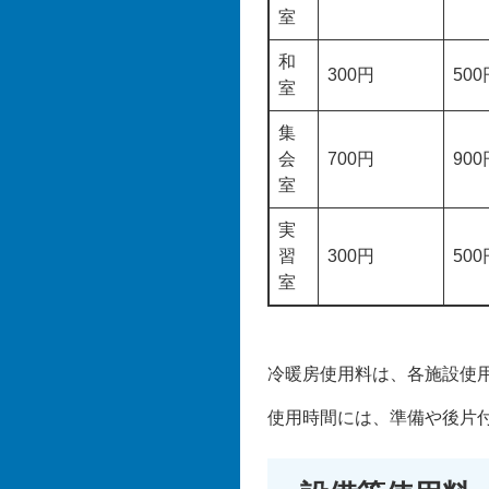
室
和
300円
500
室
集
会
700円
900
室
実
習
300円
500
室
冷暖房使用料は、各施設使用
使用時間には、準備や後片