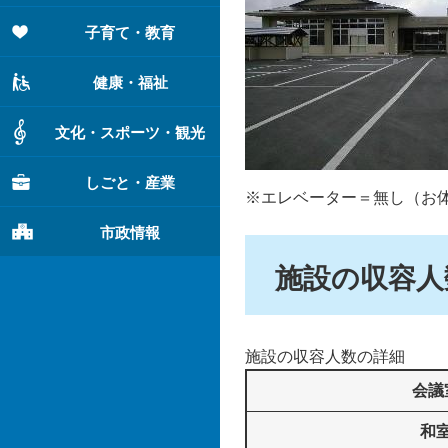
子育て・教育
健康・福祉
文化・スポーツ・観光
しごと・産業
※エレベーター＝無し（お
市政情報
施設の収容人
施設の収容人数の詳細
会議
和