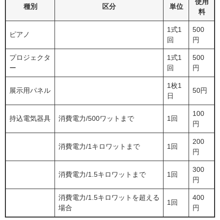
使用
種別
区分
単位
料
1式1
500
ピアノ
回
円
プロジェクタ
1式1
500
ー
回
円
1枚1
展示用パネル
50円
日
100
持込電気器具
消費電力/500ワットまで
1回
円
200
消費電力/1キロワットまで
1回
円
300
消費電力/1.5キロワットまで
1回
円
消費電力/1.5キロワットを超える
400
1回
場合
円