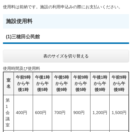
使用料は前納です。施設の利用申込みの際にお支払いください。
施設使用料
(1)三穂田公民館
表のサイズを切り替える
使用時間及び使用料
午前9時
午後1時
午後5時
午前9時
午後1時
午前9時
室
から午
から午
から午
から午
から午
から午
名
後1時
後5時
後9時
後5時
後9時
後9時
第
1
会
400円
600円
700円
900円
1,200円
1,500円
議
室