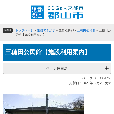
ペ
メ
ー
ニ
ジ
ュ
の
ー
先
を
頭
飛
トップページ
>
組織でさがす
>
教育総務部
>
三穂田公民館
>
三穂田公
現在地
で
ば
民館【施設利用案内】
す
し
。
て
本
本
三穂田公民館【施設利用案内】
文
文
へ
ページ内目次
ページID：0004763
更新日：2021年12月2日更新