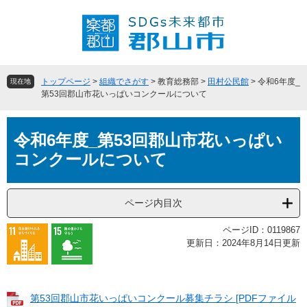
ペ
メ
ー
ニ
ジ
ュ
の
ー
先
を
頭
飛
トップページ
>
組織でさがす
>
教育総務部
>
田村公民館
>
令和6年度_
現在地
で
ば
第53回郡山市花いっぱいコンクールについて
す
し
。
て
本
本
令和6年度_第53回郡山市花いっぱい
文
文
コンクールについて
へ
ページ内目次
ページID：0119867
更新日：2024年8月14日更新
第53回郡山市花いっぱいコンクール募集チラシ [PDFファイル