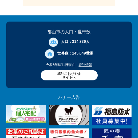
郡山市の人口
・世帯数
人口：
314,736人
世帯数：
145,649世帯
令和8年8月1日現在
統計情報
統計こおりやま
サイトへ
バナー広告