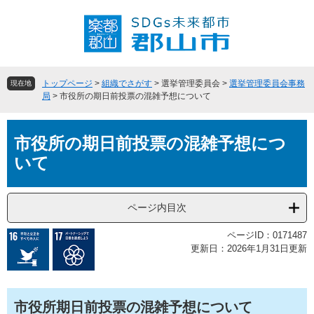
ペ
メ
ー
ニ
ジ
ュ
の
ー
先
を
頭
飛
トップページ
>
組織でさがす
>
選挙管理委員会
>
選挙管理委員会事務
現在地
で
ば
局
>
市役所の期日前投票の混雑予想について
す
し
。
て
本
本
市役所の期日前投票の混雑予想につ
文
文
いて
へ
ページ内目次
ページID：0171487
更新日：2026年1月31日更新
市役所期日前投票の混雑予想について