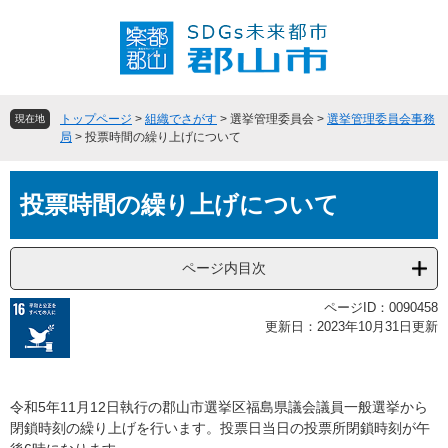
ペ
メ
ー
ニ
ジ
ュ
の
ー
先
を
頭
飛
トップページ
>
組織でさがす
>
選挙管理委員会
>
選挙管理委員会事務
現在地
で
ば
局
>
投票時間の繰り上げについて
す
し
。
て
本
本
投票時間の繰り上げについて
文
文
へ
ページ内目次
ページID：0090458
更新日：2023年10月31日更新
令和5年11月12日執行の郡山市選挙区福島県議会議員一般選挙から
閉鎖時刻の繰り上げを行います。投票日当日の投票所閉鎖時刻が午