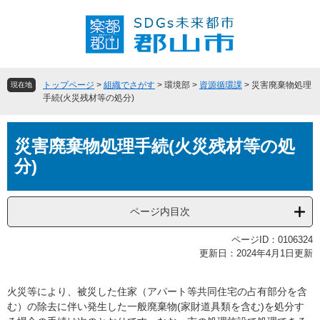
ペ
メ
ー
ニ
ジ
ュ
の
ー
先
を
頭
飛
トップページ
>
組織でさがす
>
環境部
>
資源循環課
>
災害廃棄物処理
現在地
で
ば
手続(火災残材等の処分)
す
し
。
て
本
本
災害廃棄物処理手続(火災残材等の処
文
文
分)
へ
ページ内目次
ページID：0106324
更新日：2024年4月1日更新
火災等により、被災した住家（アパート等共同住宅の占有部分を含
む）の除去に伴い発生した一般廃棄物(家財道具類を含む)を処分す