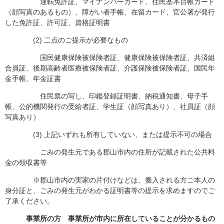
運転免許証、マイナンバーカード、住民基本台帳カード
（顔写真のあるもの）、障がい者手帳、在留カード、官公署が発行
した免許証、許可証、資格証明書
(2) 二点のご提示が必要なもの
国民健康保険被保険者証、健康保険被保険者証、共済組
合員証、後期高齢者医療被保険者証、介護保険被保険者証、国民年
金手帳、年金証書
住民票の写し、印鑑登録証明書、納税通知書、母子手
帳、公的機関発行の受給者証、学生証（顔写真あり）、社員証（顔
写真あり）
(3) 上記いずれも所有していない、または提示不可の場合
ごみの発生元である郡山市内の住所が記載された公共料
金の領収書等
※郡山市内の実家の片付けなどは、搬入される方ご本人の
身分証と、ごみの発生元がわかる証明書等の提示を求めますのでご
了承ください。
事業所の方 事業所が市内に所在していることが分かるもの