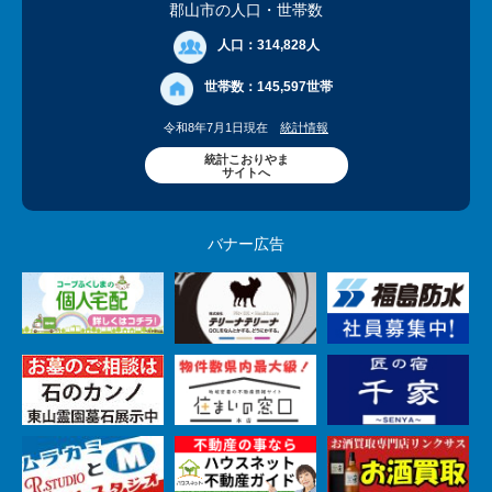
郡山市の人口
・世帯数
人口：
314,828人
世帯数：
145,597世帯
令和8年7月1日現在
統計情報
統計こおりやま
サイトへ
バナー広告