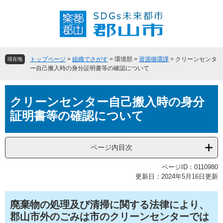
ペ
メ
ー
ニ
ジ
ュ
の
ー
先
を
頭
飛
トップページ
>
組織でさがす
>
環境部
>
資源循環課
>
クリーンセンタ
現在地
で
ば
ー自己搬入時の身分証明書等の確認について
す
し
。
て
本
本
クリーンセンター自己搬入時の身分
文
文
証明書等の確認について
へ
ページ内目次
ページID：0110980
更新日：2024年5月16日更新
廃棄物の処理及び清掃に関する法律により、
郡山市外のごみは市のクリーンセンターでは