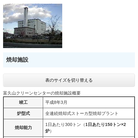
焼却施設
表のサイズを切り替える
富久山クリーンセンターの焼却施設概要
竣工
平成8年3月
炉型式
全連続焼却式ストーカ型焼却プラント
1日あたり300トン（
1日あたり150トン×2
焼却能力
炉
）