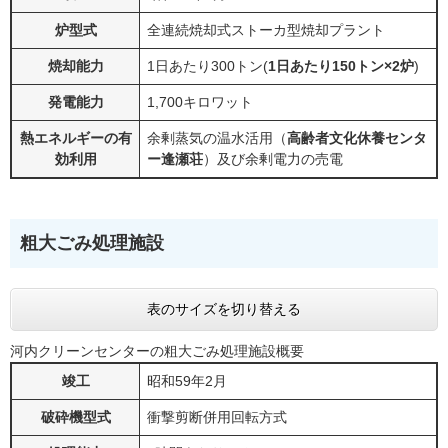
炉型式
全連続焼却式ストーカ型焼却プラント
焼却能力
1日あたり300トン(
1日あたり150トン×2炉
)
発電能力
1,700キロワット
熱エネルギーの有
余剰蒸気の温水活用（
高齢者文化休養センタ
効利用
ー逢瀬荘
）及び余剰電力の売電
粗大ごみ処理施設
表のサイズを切り替える
河内クリーンセンターの粗大ごみ処理施設概要
竣工
昭和59年2月
破砕機型式
衝撃剪断併用回転方式