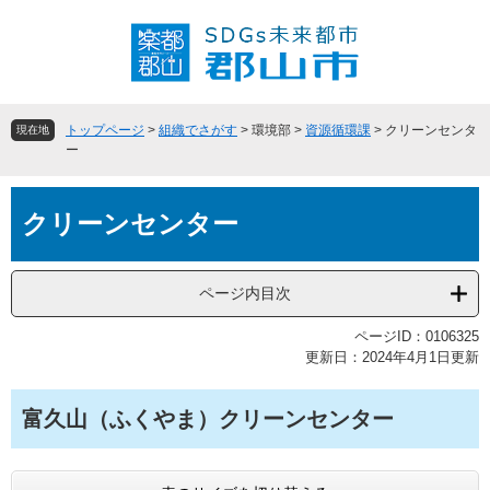
ペ
メ
ー
ニ
ジ
ュ
の
ー
先
を
頭
飛
トップページ
>
組織でさがす
>
環境部
>
資源循環課
>
クリーンセンタ
現在地
で
ば
ー
す
し
。
て
本
本
クリーンセンター
文
文
へ
ページ内目次
ページID：0106325
更新日：2024年4月1日更新
富久山（ふくやま）クリーンセンター