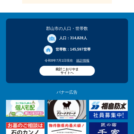
郡山市の人口
・世帯数
人口：
314,828人
世帯数：
145,597世帯
令和8年7月1日現在
統計情報
統計こおりやま
サイトへ
バナー広告