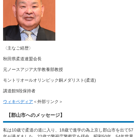
〈主なご経歴〉
秋田県柔道連盟会長
元ノースアジア大学教養部教授
モントリオールオリンピック銅メダリスト(柔道)
講道館9段保持者
ウィキペディア
＜外部リンク＞
【郡山市へのメッセージ】
私は10歳で柔道の道に入り、18歳で進学の為上京し郡山市を出て57
年が過ぎました。22歳で警視庁警察官を拝命、昭和50年、54年世界