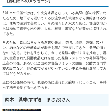
【郡山市へのメッセージ】
郡山市の位置づけは、中央分水界となっている奥羽山脈の東西にわ
たるため、地下から湧いてくる伏流水や安積疏水から供給される水
は、無垢で清冽で美味しい。その瑞々しき水のために、郡山盆地か
らは極めて優秀な米や麦、大豆、根菜、果実などが豊かに収穫され
てきた。
そのため、郡山は昔から酒造業や醤油、味噌、漬物、製麴、製パ
ン、納豆などの発酵食品が歴史を積んで発展してきた「発酵の街」
なのである。それを生かして、今こそ発酵の街づくりを推進し、郡
山で生産された発酵食品だけを使った発酵レストランや発酵専門の
土産の開発、あるいは全国発酵食品サミットの開催、発酵の専門学
校の設立など、他の都市がまだやっていない事象を先行展開してみ
てはどうだろうか。
正に今は発酵の時代。他県の街に遅れじと醸塊（じょうこん）を持
って機先を制するべきである。
鈴木 眞雄(すずき まさお)さん