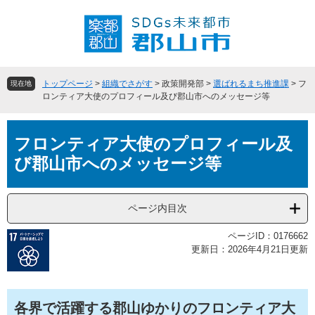
ペ
メ
ー
ニ
ジ
ュ
の
ー
先
を
頭
飛
トップページ
>
組織でさがす
>
政策開発部
>
選ばれるまち推進課
>
フ
現在地
で
ば
ロンティア大使のプロフィール及び郡山市へのメッセージ等
す
し
。
て
本
本
フロンティア大使のプロフィール及
文
文
び郡山市へのメッセージ等
へ
ページ内目次
ページID：0176662
更新日：2026年4月21日更新
各界で活躍する郡山ゆかりのフロンティア大