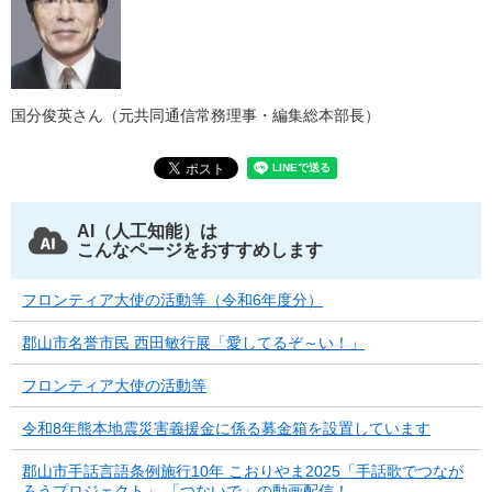
国分俊英さん（元共同通信常務理事・編集総本部長）
AI（人工知能）は
こんなページをおすすめします
フロンティア大使の活動等（令和6年度分）
郡山市名誉市民 西田敏行展「愛してるぞ～い！」
フロンティア大使の活動等
令和8年熊本地震災害義援金に係る募金箱を設置しています
郡山市手話言語条例施行10年 こおりやま2025「手話歌でつなが
ろうプロジェクト」 「つないで」の動画配信！