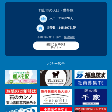
郡山市の人口
・世帯数
人口：
314,828人
世帯数：
145,597世帯
令和8年7月1日現在
統計情報
統計こおりやま
サイトへ
バナー広告