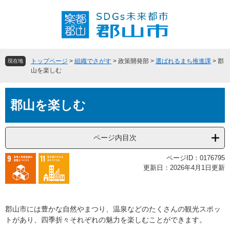
ペ
メ
ー
ニ
ジ
ュ
の
ー
先
を
頭
飛
トップページ
>
組織でさがす
>
政策開発部
>
選ばれるまち推進課
>
郡
現在地
で
ば
山を楽しむ
す
し
。
て
本
本
郡山を楽しむ
文
文
へ
ページ内目次
ページID：0176795
更新日：2026年4月1日更新
郡山市には豊かな自然やまつり、温泉などのたくさんの観光スポッ
トがあり、四季折々それぞれの魅力を楽しむことができます。