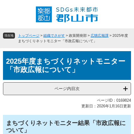
ペ
メ
ー
ニ
ジ
ュ
の
ー
先
を
頭
飛
トップページ
>
組織でさがす
>
政策開発部
>
広聴広報課
>
2025年度
現在地
で
ば
まちづくりネットモニター「市政広報について」
す
し
。
て
本
本
2025年度まちづくりネットモニター
文
文
「市政広報について」
へ
ページ内目次
ページID：0169824
更新日：2026年1月16日更新
まちづくりネットモニター結果「市政広報に
ついて」