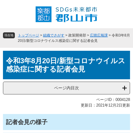
ペ
メ
ー
ニ
ジ
ュ
の
ー
先
を
頭
飛
トップページ
>
組織でさがす
>
政策開発部
>
広聴広報課
>
令和3年8月
現在地
で
ば
20日/新型コロナウイルス感染症に関する記者会見
す
し
。
て
本
本
令和3年8月20日/新型コロナウイルス
文
文
感染症に関する記者会見
へ
ページ内目次
ページID：0004128
更新日：2021年12月2日更新
記者会見の様子