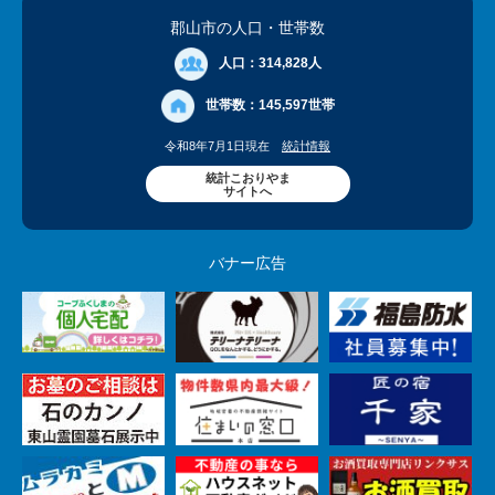
郡山市の人口
・世帯数
人口：
314,828人
世帯数：
145,597世帯
令和8年7月1日現在
統計情報
統計こおりやま
サイトへ
バナー広告