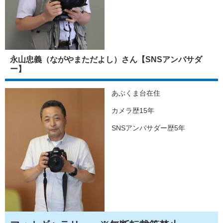
永山忠義（ながやまただよし）さん【SNSアンバサダ
ー】
あぶくま台在住
カメラ歴15年
SNSアンバサダー歴5年