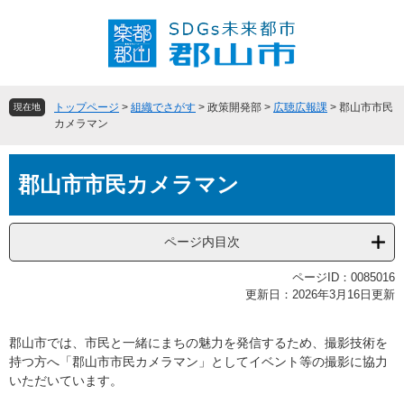
ペ
メ
ー
ニ
ジ
ュ
の
ー
先
を
頭
飛
トップページ
>
組織でさがす
>
政策開発部
>
広聴広報課
>
郡山市市民
現在地
で
ば
カメラマン
す
し
。
て
本
本
郡山市市民カメラマン
文
文
へ
ページ内目次
ページID：0085016
更新日：2026年3月16日更新
郡山市では、市民と一緒にまちの魅力を発信するため、撮影技術を
持つ方へ「郡山市市民カメラマン」としてイベント等の撮影に協力
いただいています。