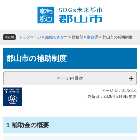
ペ
メ
ー
ニ
ジ
ュ
の
ー
先
を
頭
飛
トップページ
>
組織でさがす
>
財務部
>
財政課
>
郡山市の補助制度
現在地
で
ば
す
し
本
。
て
郡山市の補助制度
文
本
文
へ
ページ内目次
ページID：0172351
更新日：2026年2月9日更新
1 補助金の概要