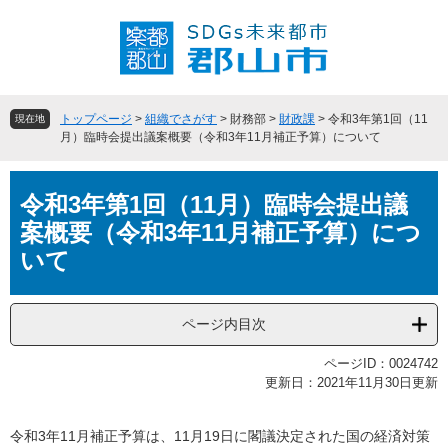
ペ
メ
ー
ニ
ジ
ュ
の
ー
先
を
頭
飛
トップページ
>
組織でさがす
>
財務部
>
財政課
>
令和3年第1回（11
現在地
で
ば
月）臨時会提出議案概要（令和3年11月補正予算）について
す
し
。
て
本
本
令和3年第1回（11月）臨時会提出議
文
文
案概要（令和3年11月補正予算）につ
へ
いて
ページ内目次
ページID：0024742
更新日：2021年11月30日更新
令和3年11月補正予算は、11月19日に閣議決定された国の経済対策