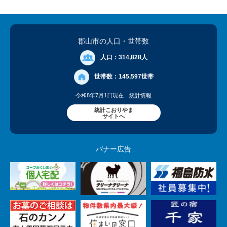
郡山市の人口
・世帯数
人口：
314,828人
世帯数：
145,597世帯
令和8年7月1日現在
統計情報
統計こおりやま
サイトへ
バナー広告