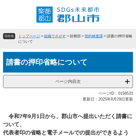
ペ
メ
ー
ニ
ジ
ュ
の
ー
先
を
頭
飛
トップページ
>
組織でさがす
>
財務部
>
契約検査課
>
請書の押印省略
現在地
で
ば
について
す
し
。
て
本
本
請書の押印省略について
文
文
へ
ページ内目次
ページID：0158533
更新日：2025年8月29日更新
令和7年9月1日から、郡山市へ提出いただく請書に
ついて、
代表者印の省略と電子メールでの提出ができるよう