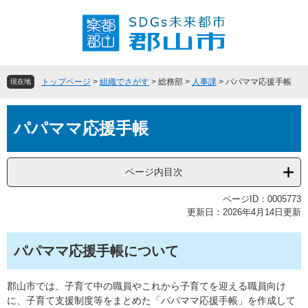
ペ
メ
ー
ニ
ジ
ュ
の
ー
先
を
頭
飛
トップページ
>
組織でさがす
>
総務部
>
人事課
>
パパママ応援手帳
現在地
で
ば
す
し
本
。
て
パパママ応援手帳
文
本
文
へ
ページ内目次
ページID：0005773
更新日：2026年4月14日更新
パパママ応援手帳について
郡山市では、子育て中の職員やこれから子育てを迎える職員向け
に、子育て支援制度等をまとめた「パパママ応援手帳」を作成して