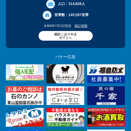
人口：
314,828人
世帯数：
145,597世帯
令和8年7月1日現在
統計情報
統計こおりやま
サイトへ
バナー広告