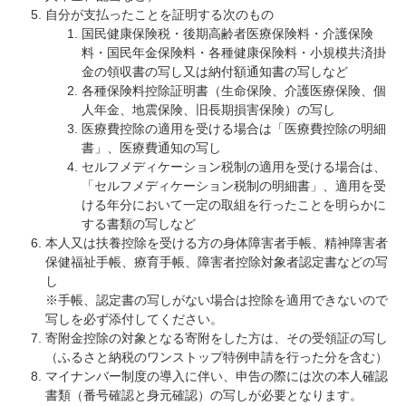
自分が支払ったことを証明する次のもの
国民健康保険税・後期高齢者医療保険料・介護保険
料・国民年金保険料・各種健康保険料・小規模共済掛
金の領収書の写し又は納付額通知書の写しなど
各種保険料控除証明書（生命保険、介護医療保険、個
人年金、地震保険、旧長期損害保険）の写し
医療費控除の適用を受ける場合は「医療費控除の明細
書」、医療費通知の写し
セルフメディケーション税制の適用を受ける場合は、
「セルフメディケーション税制の明細書」、適用を受
ける年分において一定の取組を行ったことを明らかに
する書類の写しなど
本人又は扶養控除を受ける方の身体障害者手帳、精神障害者
保健福祉手帳、療育手帳、障害者控除対象者認定書などの写
し
※手帳、認定書の写しがない場合は控除を適用できないので
写しを必ず添付してください。
寄附金控除の対象となる寄附をした方は、その受領証の写し
（ふるさと納税のワンストップ特例申請を行った分を含む）
マイナンバー制度の導入に伴い、申告の際には次の本人確認
書類（番号確認と身元確認）の写しが必要となります。