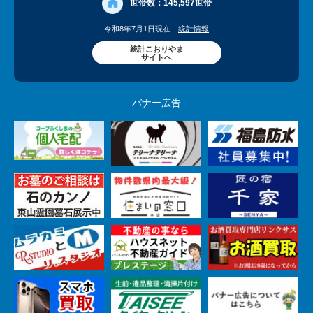
世帯数：
145,597世帯
令和8年7月1日現在
統計情報
統計こおりやま
サイトへ
バナー広告