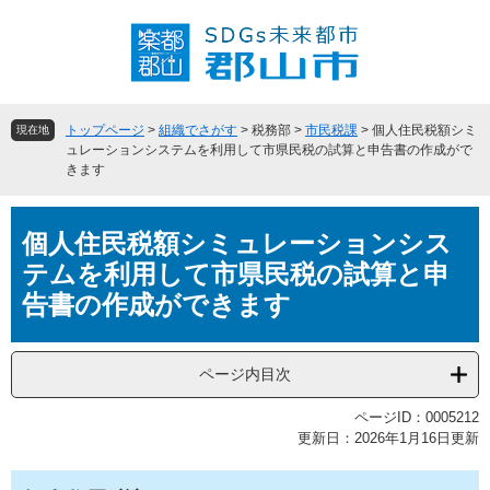
ペ
メ
ー
ニ
ジ
ュ
の
ー
先
を
頭
飛
トップページ
>
組織でさがす
>
税務部
>
市民税課
>
個人住民税額シミ
現在地
で
ば
ュレーションシステムを利用して市県民税の試算と申告書の作成がで
きます
す
し
。
て
本
本
個人住民税額シミュレーションシス
文
文
へ
テムを利用して市県民税の試算と申
告書の作成ができます
ページ内目次
ページID：0005212
更新日：2026年1月16日更新