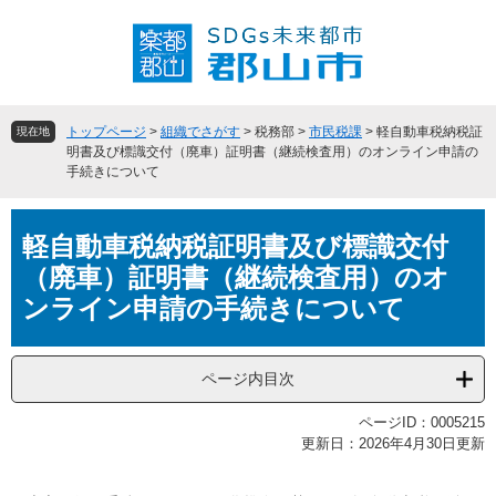
ペ
メ
ー
ニ
ジ
ュ
の
ー
先
を
頭
飛
トップページ
>
組織でさがす
>
税務部
>
市民税課
>
軽自動車税納税証
現在地
で
ば
明書及び標識交付（廃車）証明書（継続検査用）のオンライン申請の
手続きについて
す
し
。
て
本
本
軽自動車税納税証明書及び標識交付
文
文
へ
（廃車）証明書（継続検査用）のオ
ンライン申請の手続きについて
ページ内目次
ページID：0005215
更新日：2026年4月30日更新