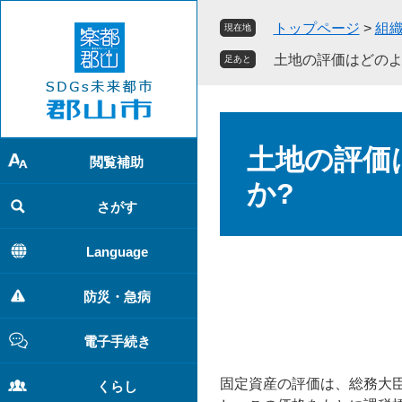
ペ
メ
トップページ
>
組
現在地
ー
ニ
ジ
ュ
土地の評価はどのよ
足あと
の
ー
先
を
頭
飛
本
で
ば
文
土地の評価
す
し
閲覧補助
。
て
か?
本
さがす
文
へ
Language
防災・急病
電子手続き
固定資産の評価は、総務大
くらし