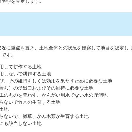
標準額を算定します。
状況に重点を置き、土地全体との状況を観察して地目を認定し
りです。
用して耕作する土地
用しないで耕作する土地
び、その維持もしくは効用を果たすために必要な土地
含む）の湧出口およびその維持に必要な土地
工のものを問わず、かんがい用水でない水の貯溜地
らないで竹木の生育する土地
土地
らないで、雑草、かん木類が生育する土地
にも該当しない土地