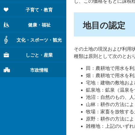
し、この価格をもとに課税
子育て・教育
地目の認定
健康・福祉
文化・スポーツ・観光
その土地の現況および利用
しごと・産業
種類は原則として次のとお
田：農耕地で用水を利
市政情報
畑：農耕地で用水を利
宅地：建物の敷地およ
鉱泉地：鉱泉（温泉を
池沼：自然のもの、人
山林：耕作の方法によ
牧場：家畜を放牧する
原野：耕作の方法によ
雑種地：上記のいずれ