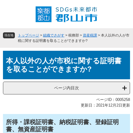
ペ
メ
ー
ニ
ジ
ュ
の
ー
先
を
頭
飛
トップページ
>
組織でさがす
>
税務部
>
資産税課
>
本人以外の人が市
現在地
で
ば
税に関する証明書を取ることができますか?
す
し
。
て
本
本
本人以外の人が市税に関する証明書
文
文
を取ることができますか?
へ
ページ内目次
ページID：0005258
更新日：2021年12月2日更新
所得・課税証明書、納税証明書、登録証明
書、無資産証明書