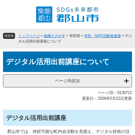
ペ
メ
ー
ニ
ジ
ュ
の
ー
先
を
頭
飛
トップページ
>
組織でさがす
>
市民部
>
市民・NPO活動推進課
>
デジ
現在地
で
ば
タル活用出前講座について
す
し
。
て
本
本
デジタル活用出前講座について
文
文
へ
ページ内目次
ページID：0130712
更新日：2026年5月22日更新
デジタル活用出前講座
郡山市では、持続可能な町内会活動を見据え、デジタル技術の活