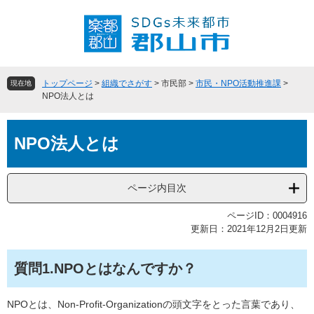
ペ
メ
ー
ニ
ジ
ュ
の
ー
先
を
頭
飛
トップページ
>
組織でさがす
>
市民部
>
市民・NPO活動推進課
>
現在地
で
ば
NPO法人とは
す
し
。
て
本
本
NPO法人とは
文
文
へ
ページ内目次
ページID：0004916
更新日：2021年12月2日更新
質問1.NPOとはなんですか？
NPOとは、Non-Profit-Organizationの頭文字をとった言葉であり、