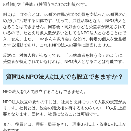
の利益)や「共益」(仲間うちだけの利益)です。
例えば、自治会とは、○○町の住民が自治会費を支払った○○町民のた
めだけに活動する団体です。従って、共益活動となり、NPO法人と
なることはできません。同窓会・同好会なども受益者が限定されて
いるので、たとえ対象人数が多いとしてもNPO法人となることはで
きません。また、「○○さんを救う会」などは、特定の個人を受益者
とする活動であり、これもNPO法人の要件に該当しません。
反対に、対象人数が少なくても、「○○病患者を救う会」のように、
受益者が特定されていなければ、NPO法人となることは可能です。
質問14.NPO法人は1人でも設立できますか？
NPO法人を1人で設立することはできません。
NPO法人設立の要件の中には、社員と役員について人数の規定があ
ります。社員とは、総会の議決権を有するものをいい、10人以上必
要となります。団体も、社員になることは可能です。
また、役員とは、理事・監事をさし、理事3人以上・監事1人以上が
必要です。