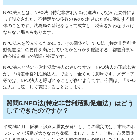
NPO法人とは、NPO法（特定非営利活動促進法）が定めた要件によ
って設立された、不特定かつ多数のものの利益のために活動する団
体のことです。法務局の登記をもって成立し、税金を払わなければ
ならない場合もあります。
NPO法人を設立するためには、その団体が、NPO法（特定非営利活
動促進法）の要件を満たしているかどうかを確認する、都道府県や
政令指定都市の認証が必要です。
NPO法人と特定非営利活動法人の違いですが、NPO法人の正式名称
が、「特定非営利活動法人」であり、全く同じ意味です。メディア
等では、NPO法人と呼ばれることが多いようです。今回は、「NPO
法人」に統一して表記することとします。
質問6.NPO法(特定非営利活動促進法）はどう
してできたのですか？
平成7年1月、阪神・淡路大震災が発生し、この震災では、市民のボ
ランティア活動が大きな力を発揮しました。また、当時、市民団体
による福祉やまちづくりなどの地域の課題への取り組みも広がりを