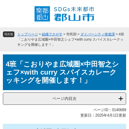
ペ
メ
ー
ニ
ジ
ュ
の
ー
先
を
頭
飛
トップページ
>
組織でさがす
>
市民部
>
ダイバーシティ推進課
>
4班
現在地
で
ば
「こおりやま広域圏×中田智之シェフ×with curry スパイスカレークッ
キングを開催します！」
す
し
。
て
本
本
4班「こおりやま広域圏×中田智之シ
文
文
へ
ェフ×with curry スパイスカレーク
ッキングを開催します！」
ページ内目次
ページID：0140689
更新日：2025年4月1日更新