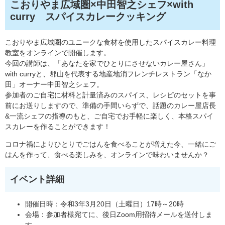
こおりやま広域圏×中田智之シェフ×with
curry スパイスカレークッキング
こおりやま広域圏のユニークな食材を使用したスパイスカレー料理
教室をオンラインで開催します。
今回の講師は、「あなたを家でひとりにさせないカレー屋さん」
with curryと、郡山を代表する地産地消フレンチレストラン「なか
田」オーナー中田智之シェフ。
参加者のご自宅に材料と計量済みのスパイス、レシピのセットを事
前にお送りしますので、準備の手間いらずで、話題のカレー屋店長
&一流シェフの指導のもと、ご自宅でお手軽に楽しく、本格スパイ
スカレーを作ることができます！
コロナ禍によりひとりでごはんを食べることが増えた今、一緒にご
はんを作って、食べる楽しみを、オンラインで味わいませんか？
イベント詳細
開催日時：令和3年3月20日（土曜日）17時～20時
会場：参加者様宛てに、後日Zoom用招待メールを送付しま