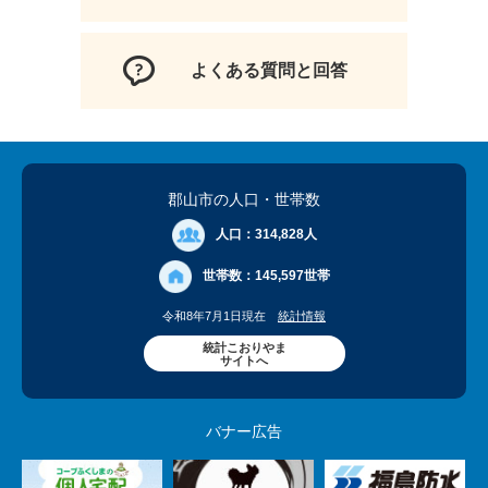
よくある質問と回答
郡山市の人口
・世帯数
人口：
314,828人
世帯数：
145,597世帯
令和8年7月1日現在
統計情報
統計こおりやま
サイトへ
バナー広告