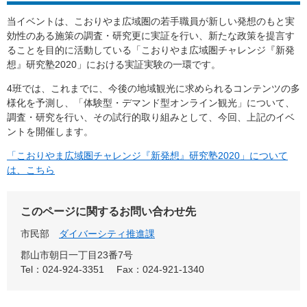
当イベントは、こおりやま広域圏の若手職員が新しい発想のもと実
効性のある施策の調査・研究更に実証を行い、新たな政策を提言す
ることを目的に活動している「こおりやま広域圏チャレンジ『新発
想』研究塾2020」における実証実験の一環です。
4班では、これまでに、今後の地域観光に求められるコンテンツの多
様化を予測し、「体験型・デマンド型オンライン観光」について、
調査・研究を行い、その試行的取り組みとして、今回、上記のイベ
ントを開催します。
「こおりやま広域圏チャレンジ『新発想』研究塾2020」について
は、こちら
このページに関するお問い合わせ先
市民部
ダイバーシティ推進課
郡山市朝日一丁目23番7号
Tel：024-924-3351
Fax：024-921-1340