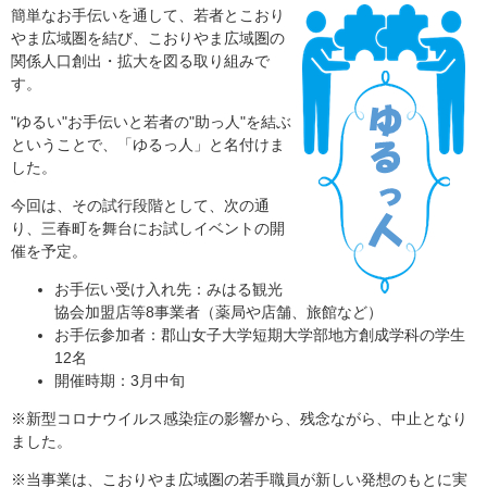
簡単なお手伝いを通して、若者とこおり
やま広域圏を結び、こおりやま広域圏の
関係人口創出・拡大を図る取り組みで
す。
"ゆるい"お手伝いと若者の"助っ人"を結ぶ
ということで、「ゆるっ人」と名付けま
した。
今回は、その試行段階として、次の通
り、三春町を舞台にお試しイベントの開
催を予定。
お手伝い受け入れ先：みはる観光
協会加盟店等8事業者（薬局や店舗、旅館など）
お手伝参加者：郡山女子大学短期大学部地方創成学科の学生
12名
開催時期：3月中旬
※新型コロナウイルス感染症の影響から、残念ながら、中止となり
ました。
※当事業は、こおりやま広域圏の若手職員が新しい発想のもとに実