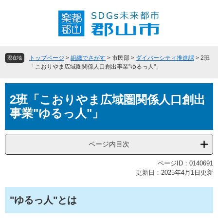
ペ
メ
ー
ニ
ジ
ュ
の
ー
先
を
頭
飛
トップページ
>
組織でさがす
>
市民部
>
ダイバーシティ推進課
>
2班
現在地
で
ば
「こおりやま広域圏関係人口創出事業"ゆるっ人"」
す
し
。
て
本
本
2班「こおりやま広域圏関係人口創出
文
文
事業"ゆるっ人"」
へ
ページ内目次
ページID：0140691
更新日：2025年4月1日更新
"ゆるっ人"とは