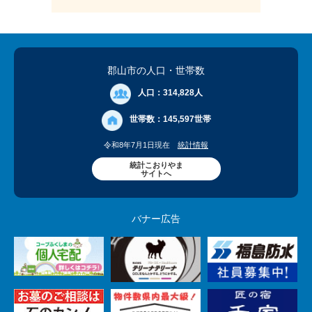
郡山市の人口
・世帯数
人口：
314,828人
世帯数：
145,597世帯
令和8年7月1日現在
統計情報
統計こおりやま
サイトへ
バナー広告