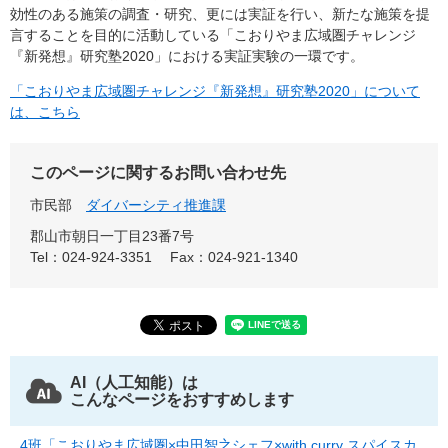
効性のある施策の調査・研究、更には実証を行い、新たな施策を提
言することを目的に活動している「こおりやま広域圏チャレンジ
『新発想』研究塾2020」における実証実験の一環です。
「こおりやま広域圏チャレンジ『新発想』研究塾2020」について
は、こちら
このページに関するお問い合わせ先
市民部
ダイバーシティ推進課
郡山市朝日一丁目23番7号
Tel：024-924-3351
Fax：024-921-1340
AI（人工知能）は
こんなページをおすすめします
4班「こおりやま広域圏×中田智之シェフ×with curry スパイスカ