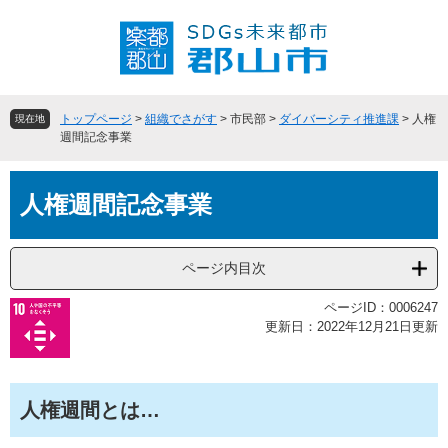
ペ
メ
ー
ニ
ジ
ュ
の
ー
先
を
頭
飛
トップページ
>
組織でさがす
>
市民部
>
ダイバーシティ推進課
>
人権
現在地
で
ば
週間記念事業
す
し
。
て
本
本
人権週間記念事業
文
文
へ
ページ内目次
ページID：0006247
更新日：2022年12月21日更新
人権週間とは…