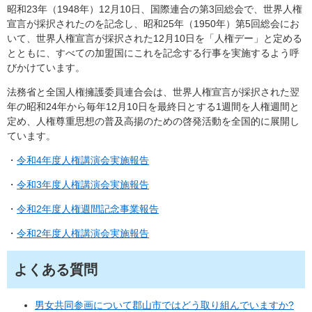
昭和23年（1948年）12月10日、国際連合の第3回総会で、世界人権
宣言が採択されたのを記念し、昭和25年（1950年）第5回総会にお
いて、世界人権宣言が採択された12月10日を「人権デー」と定める
とともに、すべての加盟国にこれを記念する行事を実施するよう呼
びかけています。
法務省と全国人権擁護委員連合会は、世界人権宣言が採択された翌
年の昭和24年から毎年12月10日を最終日とする1週間を人権週間と
定め、人権尊重思想の普及高揚のための啓発活動を全国的に展開し
ています。
・
令和4年度人権講演会実施報告
・
令和3年度人権講演会実施報告
・
令和2年度人権週間記念事業報告
・
令和2年度人権講演会実施報告
よくある質問
男女共同参画について郡山市ではどう取り組んでいますか?