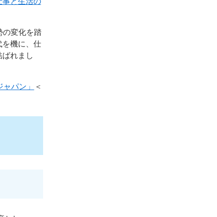
仕事と生活の
勢の変化を踏
代を機に、仕
結ばれまし
ジャパン」
＜