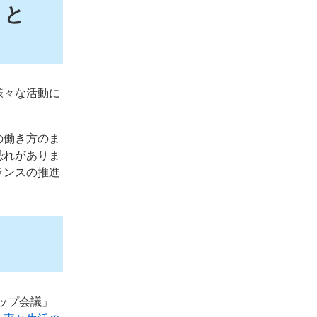
）と
様々な活動に
。
の働き方のま
恐れがありま
ランスの推進
ップ会議」