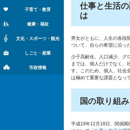
仕事と生活の
子育て・教育
は
健康・福祉
男女がともに、人生の各段
文化・スポーツ・観光
ついて、自らの希望に沿っ
しごと・産業
少子高齢化、人口減少、グ
までは、個人だけでなく、
市政情報
す。このため、個人、社会
は極めて重要な課題となっ
国の取り組み
平成19年12月18日、関