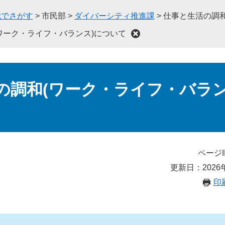
織でさがす
>
市民部
>
ダイバーシティ推進課
>
仕事と生活の調和
ワーク・ライフ・バランス)について
の調和(ワーク・ライフ・バラン
ページI
更新日：2026
印