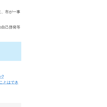
に、市が一事
の自己啓発等
か?
ことはでき