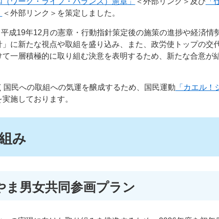
和（ワーク・ライフ・バランス）憲章」
＜外部リンク＞
及び
「
」
＜外部リンク＞
を策定しました。
日、平成19年12月の憲章・行動指針策定後の施策の進捗や経済情
針」に新たな視点や取組を盛り込み、また、政労使トップの交
けて一層積極的に取り組む決意を表明するため、新たな合意が
く国民への取組への気運を醸成するため、国民運動
「カエル！
を実施しております。
組み
やま男女共同参画プラン