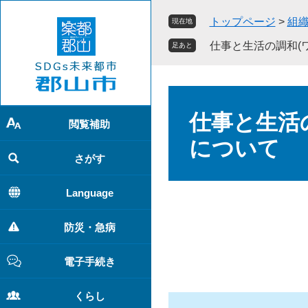
ペ
メ
トップページ
>
組
現在地
ー
ニ
ジ
ュ
仕事と生活の調和(
足あと
の
ー
先
を
頭
飛
本
で
ば
文
仕事と生活
す
し
閲覧補助
。
て
について
本
さがす
文
へ
Language
防災・急病
電子手続き
くらし