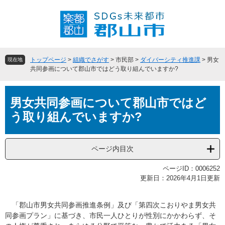
ペ
メ
ー
ニ
ジ
ュ
の
ー
先
を
頭
飛
トップページ
>
組織でさがす
>
市民部
>
ダイバーシティ推進課
>
男女
現在地
で
ば
共同参画について郡山市ではどう取り組んでいますか?
す
し
。
て
本
本
男女共同参画について郡山市ではど
文
文
う取り組んでいますか?
へ
ページ内目次
ページID：0006252
更新日：2026年4月1日更新
「郡山市男女共同参画推進条例」及び「第四次こおりやま男女共
同参画プラン」に基づき、市民一人ひとりが性別にかかわらず、そ