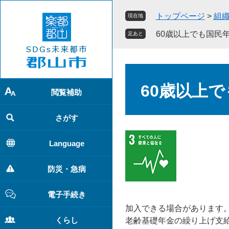
ペ
メ
トップページ
>
組
現在地
ー
ニ
ジ
ュ
60歳以上でも国民
足あと
の
ー
先
を
頭
飛
本
で
ば
文
60歳以上
す
し
閲覧補助
。
て
本
さがす
文
へ
Language
防災・急病
電子手続き
加入できる場合があります
くらし
老齢基礎年金の繰り上げ支給