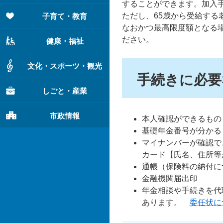
することができます。加入
ただし、65歳から受給する
子育て・教育
なおかつ最高限度額となる
ださい。
健康・福祉
文化・スポーツ・観光
手続きに必要
しごと・産業
市政情報
本人確認ができるもの
基礎年金番号が分かる
マイナンバーが確認で
カード【氏名、住所等
通帳（保険料の納付に
金融機関届出印
年金相談や手続きを代
あります。
委任状に