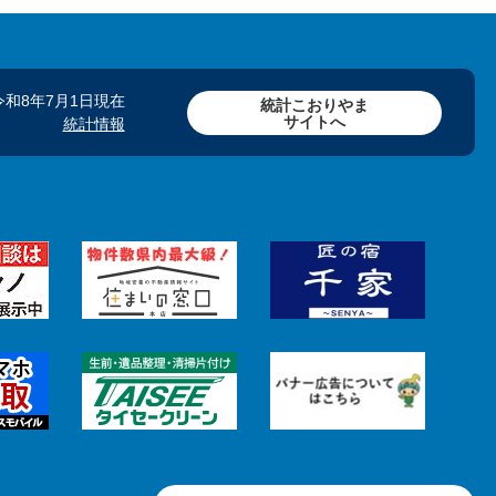
令和8年7月1日現在
統計こおりやま
サイトへ
統計情報