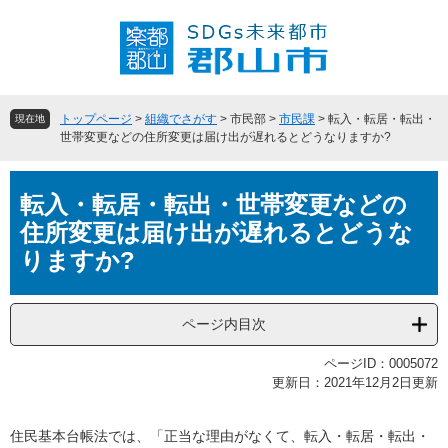
ペ
メ
ー
ニ
ジ
ュ
の
ー
先
を
頭
飛
トップページ
>
組織でさがす
>
市民部
>
市民課
>
転入・転居・転出・
現在地
で
ば
世帯変更などの住所変更は届け出が遅れるとどうなりますか?
す
し
。
て
本
本
転入・転居・転出・世帯変更などの
文
文
住所変更は届け出が遅れるとどうな
へ
りますか?
ページ内目次
ページID：0005072
更新日：2021年12月2日更新
住民基本台帳法では、「正当な理由がなくて、転入・転居・転出・