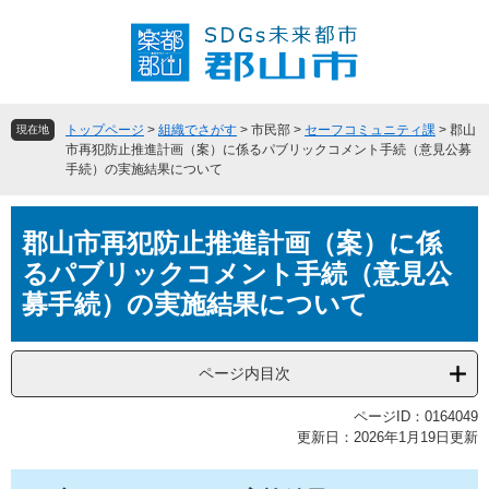
ペ
メ
ー
ニ
ジ
ュ
の
ー
先
を
頭
飛
トップページ
>
組織でさがす
>
市民部
>
セーフコミュニティ課
>
郡山
現在地
で
ば
市再犯防止推進計画（案）に係るパブリックコメント手続（意見公募
手続）の実施結果について
す
し
。
て
本
本
郡山市再犯防止推進計画（案）に係
文
文
へ
るパブリックコメント手続（意見公
募手続）の実施結果について
ページ内目次
ページID：0164049
更新日：2026年1月19日更新