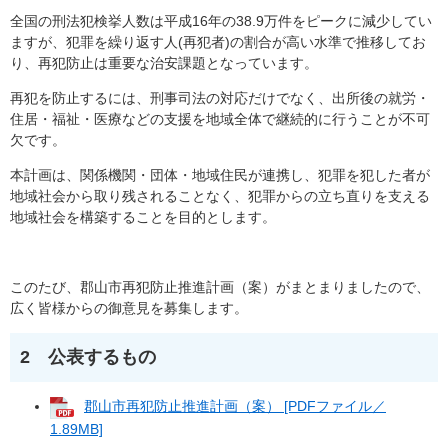
全国の刑法犯検挙人数は平成16年の38.9万件をピークに減少してい
ますが、犯罪を繰り返す人(再犯者)の割合が高い水準で推移してお
り、再犯防止は重要な治安課題となっています。
再犯を防止するには、刑事司法の対応だけでなく、出所後の就労・
住居・福祉・医療などの支援を地域全体で継続的に行うことが不可
欠です。
本計画は、関係機関・団体・地域住民が連携し、犯罪を犯した者が
地域社会から取り残されることなく、犯罪からの立ち直りを支える
地域社会を構築することを目的とします。
このたび、郡山市再犯防止推進計画（案）がまとまりましたので、
広く皆様からの御意見を募集します。
2 公表するもの
郡山市再犯防止推進計画（案） [PDFファイル／
1.89MB]