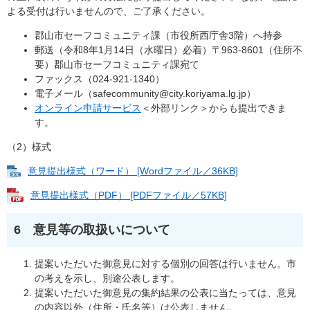
よる受付は行いませんので、ご了承ください。
郡山市セーフコミュニティ課（市役所西庁舎3階）へ持参
郵送（令和8年1月14日（水曜日）必着）〒963-8601（住所不
要）郡山市セーフコミュニティ課宛て
ファックス（024-921-1340）
電子メール（
safecommunity@city.koriyama.lg.jp
）
オンライン申請サービス
＜外部リンク＞
からも提出できま
す。
（2）様式
意見提出様式（ワード） [Wordファイル／36KB]
意見提出様式（PDF） [PDFファイル／57KB]
6 意見等の取扱いについて
提案いただいた御意見に対する個別の回答は行いません。市
の考えを示し、別途公表します。
提案いただいた御意見の集約結果の公表に当たっては、意見
の内容以外（住所・氏名等）は公表しません。