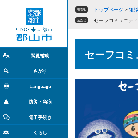
ペ
メ
トップページ
>
組
現在地
ー
ニ
ジ
ュ
セーフコミュニテ
足あと
の
ー
先
を
頭
飛
本
で
ば
文
セーフコミ
す
し
閲覧補助
。
て
本
さがす
文
へ
Language
防災・急病
電子手続き
くらし