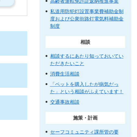
S
高齢者運転免許証返納推進事業
私道用防犯灯設置事業費補助金制
度および公衆街路灯電気料補助金
制度
相談
相談するにあたり知っておいてい
ただきたいこと
消費生活相談
「ペットを購入したが病気だっ
た」という相談がふえています！
交通事故相談
施策・計画
セーフコミュニティ課所管の要