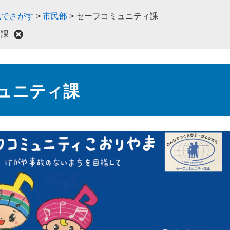
織でさがす
>
市民部
>
セーフコミュニティ課
ィ課
ュニティ課