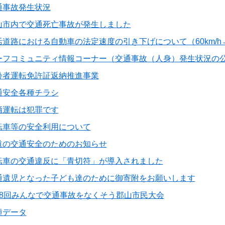
通事故発生状況
山市内で交通死亡事故が発生しました
活道路における自動車の法定速度の引き下げについて（60km/h→3
ーフコミュニティ情報コーナー（交通事故（人身）発生状況の
齢者運転免許証返納推進事業
通安全各種チラシ
酒運転は犯罪です
転車等の安全利用について
道の交通安全のためのお知らせ
転車の交通違反に「青切符」が導入されました
通遺児となった子ども達のために御寄附をお願いします
48回みんなで交通事故をなくそう郡山市民大会
種データ