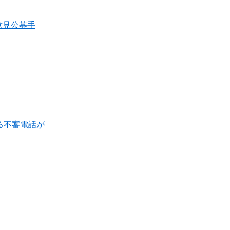
意見公募手
る不審電話が