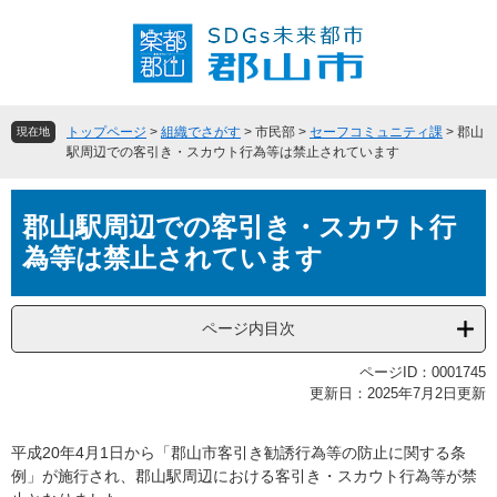
ペ
メ
ー
ニ
ジ
ュ
の
ー
先
を
頭
飛
トップページ
>
組織でさがす
>
市民部
>
セーフコミュニティ課
>
郡山
現在地
で
ば
駅周辺での客引き・スカウト行為等は禁止されています
す
し
。
て
本
本
郡山駅周辺での客引き・スカウト行
文
文
為等は禁止されています
へ
ページ内目次
ページID：0001745
更新日：2025年7月2日更新
平成20年4月1日から「郡山市客引き勧誘行為等の防止に関する条
例」が施行され、郡山駅周辺における客引き・スカウト行為等が禁