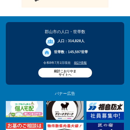
郡山市の人口
・世帯数
人口：
314,828人
世帯数：
145,597世帯
令和8年7月1日現在
統計情報
統計こおりやま
サイトへ
バナー広告