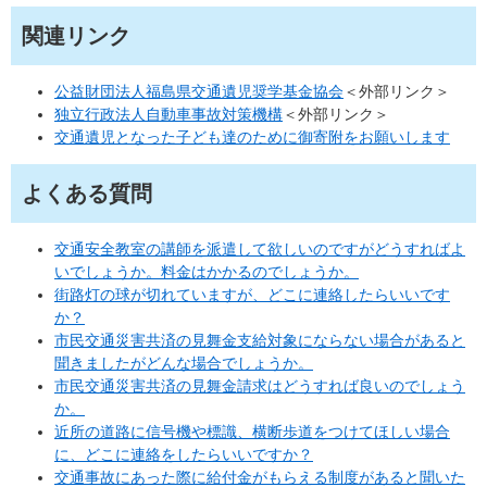
関連リンク
公益財団法人福島県交通遺児奨学基金協会
＜外部リンク＞
独立行政法人自動車事故対策機構
＜外部リンク＞
交通遺児となった子ども達のために御寄附をお願いします
よくある質問
交通安全教室の講師を派遣して欲しいのですがどうすればよ
いでしょうか。料金はかかるのでしょうか。
街路灯の球が切れていますが、どこに連絡したらいいです
か？
市民交通災害共済の見舞金支給対象にならない場合があると
聞きましたがどんな場合でしょうか。
市民交通災害共済の見舞金請求はどうすれば良いのでしょう
か。
近所の道路に信号機や標識、横断歩道をつけてほしい場合
に、どこに連絡をしたらいいですか？
交通事故にあった際に給付金がもらえる制度があると聞いた