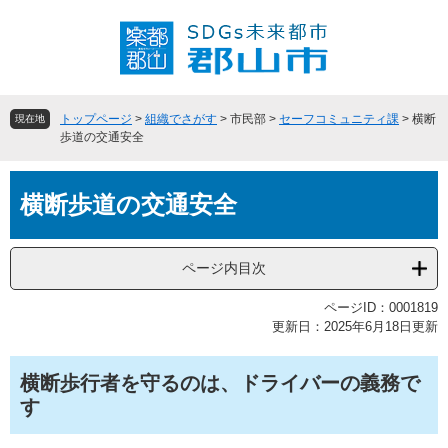
ペ
メ
ー
ニ
ジ
ュ
の
ー
先
を
頭
飛
トップページ
>
組織でさがす
>
市民部
>
セーフコミュニティ課
>
横断
現在地
で
ば
歩道の交通安全
す
し
。
て
本
本
横断歩道の交通安全
文
文
へ
ページ内目次
ページID：0001819
更新日：2025年6月18日更新
横断歩行者を守るのは、ドライバーの義務で
す