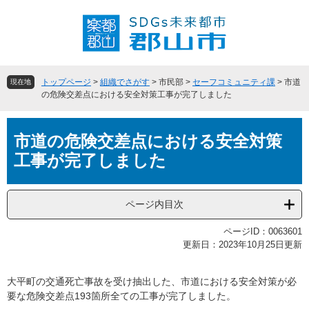
ペ
メ
ー
ニ
ジ
ュ
の
ー
先
を
頭
飛
トップページ
>
組織でさがす
>
市民部
>
セーフコミュニティ課
>
市道
現在地
で
ば
の危険交差点における安全対策工事が完了しました
す
し
。
て
本
本
市道の危険交差点における安全対策
文
文
工事が完了しました
へ
ページ内目次
ページID：0063601
更新日：2023年10月25日更新
大平町の交通死亡事故を受け抽出した、市道における安全対策が必
要な危険交差点193箇所全ての工事が完了しました。