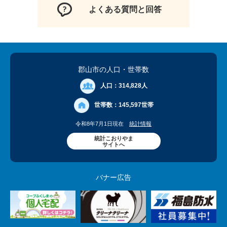
よくある質問と回答
郡山市の人口
・世帯数
人口：
314,828人
世帯数：
145,597世帯
令和8年7月1日現在
統計情報
統計こおりやま
サイトへ
バナー広告