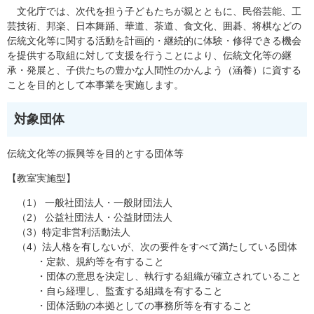
文化庁では、次代を担う子どもたちが親とともに、民俗芸能、工
芸技術、邦楽、日本舞踊、華道、茶道、食文化、囲碁、将棋などの
伝統文化等に関する活動を計画的・継続的に体験・修得できる機会
を提供する取組に対して支援を行うことにより、伝統文化等の継
承・発展と、子供たちの豊かな人間性のかんよう（涵養）に資する
ことを目的として本事業を実施します。
対象団体
伝統文化等の振興等を目的とする団体等
【教室実施型】
（1） 一般社団法人・一般財団法人
（2） 公益社団法人・公益財団法人
（3）特定非営利活動法人
（4）法人格を有しないが、次の要件をすべて満たしている団体
・定款、規約等を有すること
・団体の意思を決定し、執行する組織が確立されていること
・自ら経理し、監査する組織を有すること
・団体活動の本拠としての事務所等を有すること