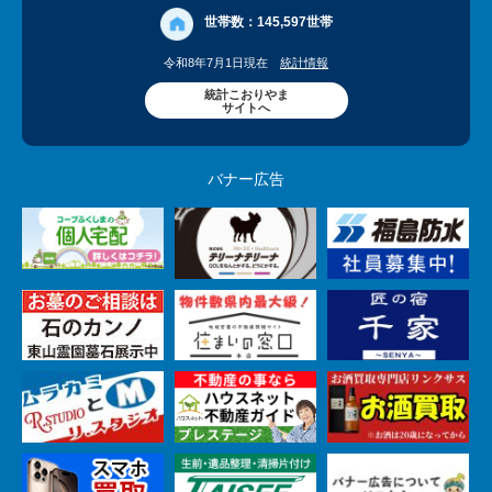
世帯数：
145,597世帯
令和8年7月1日現在
統計情報
統計こおりやま
サイトへ
バナー広告