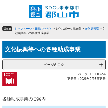
ペ
メ
ー
ニ
ジ
ュ
の
ー
先
を
頭
飛
トップページ
>
組織でさがす
>
文化スポーツ観光部
>
文化振興課
>
文
現在地
で
ば
化振興等への各種助成事業
す
し
。
て
本
本
文化振興等への各種助成事業
文
文
へ
ページ内目次
ページID：0006954
更新日：2026年2月6日更新
各種助成事業のご案内