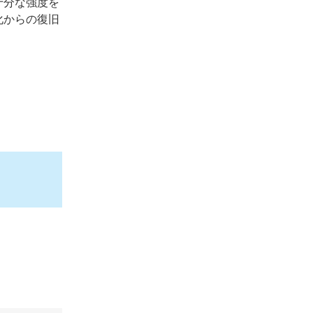
十分な強度を
化からの復旧
。