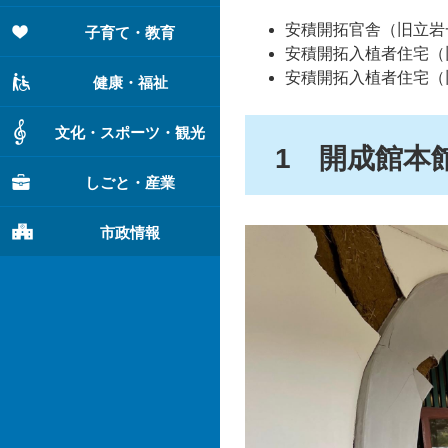
安積開拓官舎（旧立岩
子育て・教育
安積開拓入植者住宅（
安積開拓入植者住宅（
健康・福祉
文化・スポーツ・観光
1 開成館本
しごと・産業
市政情報