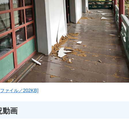
ファイル／202KB]
況動画