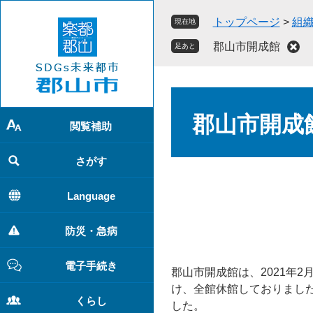
ペ
メ
トップページ
>
組
現在地
ー
ニ
ジ
ュ
郡山市開成館
足あと
の
ー
先
を
頭
飛
本
で
ば
文
郡山市開成
す
し
閲覧補助
。
て
本
さがす
文
へ
Language
防災・急病
電子手続き
郡山市開成館は、2021年2
け、全館休館しておりました
くらし
した。