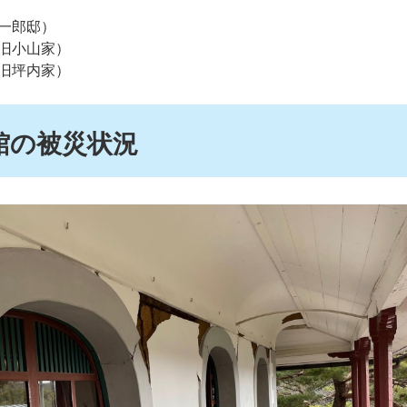
一郎邸）
旧小山家）
旧坪内家）
館の被災状況