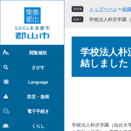
ペ
メ
トップページ
>
組
現在地
ー
ニ
ジ
ュ
学校法人朴沢学園
足あと
の
ー
先
を
頭
飛
本
で
ば
文
学校法人朴
す
し
閲覧補助
。
て
結しました
本
さがす
文
へ
Language
防災・急病
電子手続き
学校法人朴沢学園（仙台大
くらし