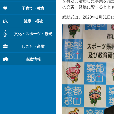
を有効に活用した事業を推
の充実・発展に資するととも
子育て・教育
締結式は、2020年1月31
健康・福祉
文化・スポーツ・観光
しごと・産業
市政情報