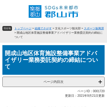
ペ
メ
ー
ニ
ジ
ュ
の
ー
先
を
頭
飛
トップページ
>
組織でさがす
>
文化スポーツ観光部
>
スポーツ振興課
現在地
で
ば
>
開成山地区体育施設整備事業アドバイザリー業務委託契約の締結に
ついて
す
し
。
て
本
本
開成山地区体育施設整備事業アドバ
文
文
へ
イザリー業務委託契約の締結につい
て
ページ内目次
ページID：0001720
更新日：2021年9月21日更新