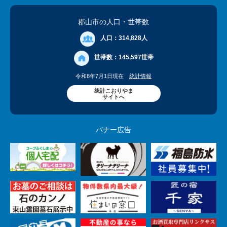
郡山市の人口
・世帯数
人口：
314,828人
世帯数：
145,597世帯
令和8年7月1日現在
統計情報
統計こおりやま
サイトへ
バナー広告