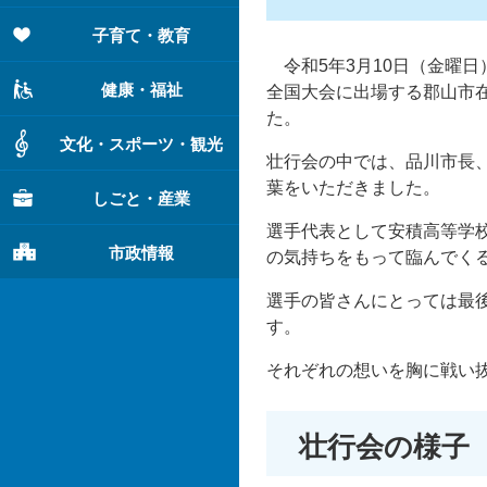
子育て・教育
令和5年3月10日（金曜日
健康・福祉
全国大会に出場する郡山市
た。
文化・スポーツ・観光
壮行会の中では、品川市長
葉をいただきました。
しごと・産業
選手代表として安積高等学
市政情報
の気持ちをもって臨んでく
選手の皆さんにとっては最
す。
それぞれの想いを胸に戦い
壮行会の様子