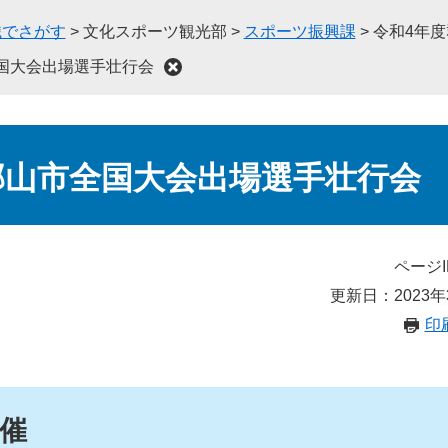
織でさがす
>
文化スポーツ観光部
>
スポーツ振興課
>
令和4年
国大会出場選手壮行会
郡山市全国大会出場選手壮行会
ページI
更新日：2023年
印
開催