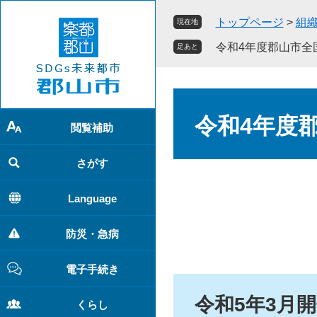
ペ
メ
トップページ
>
組
現在地
ー
ニ
ジ
ュ
令和4年度郡山市全
足あと
の
ー
先
を
頭
飛
本
で
ば
文
令和4年度
す
し
閲覧補助
。
て
本
さがす
文
へ
Language
防災・急病
電子手続き
令和5年3月
くらし