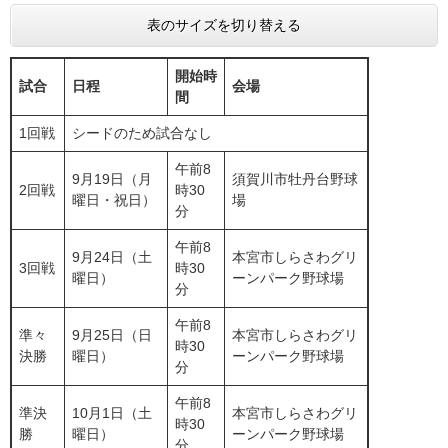
表のサイズを切り替える
開始時
試合
日程
会場
間
1回戦
シードのため試合なし
午前8
9月19日（月
須賀川市牡丹台野球
2回戦
時30
曜日・祝日）
場
分
午前8
9月24日（土
本宮市しらさわグリ
3回戦
時30
曜日）
ーンパーク野球場
分
午前8
準々
9月25日（日
本宮市しらさわグリ
時30
決勝
曜日）
ーンパーク野球場
分
午前8
準決
10月1日（土
本宮市しらさわグリ
時30
勝
曜日）
ーンパーク野球場
分