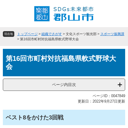
ペ
メ
ー
ニ
ジ
ュ
の
ー
先
を
頭
飛
トップページ
>
組織でさがす
>
文化スポーツ観光部
>
スポーツ振興課
現在地
で
ば
>
第16回市町村対抗福島県軟式野球大会
す
し
。
て
本
本
第16回市町村対抗福島県軟式野球大
文
文
会
へ
ページ内目次
ページID：0047849
更新日：2022年9月27日更新
ベスト8をかけた3回戦