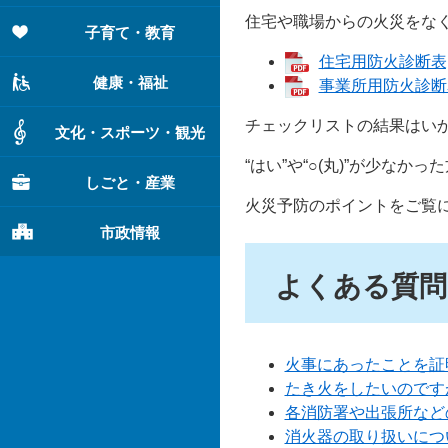
住宅や職場からの火災をな
子育て・教育
住宅用防火診断表[
健康・福祉
事業所用防火診断表
チェックリストの結果はい
文化・スポーツ・観光
“はい”や“○(丸)”が少な
しごと・産業
火災予防のポイントをご覧
市政情報
よくある質問
火事にあったことを証
たき火をしたいのです
各消防署や出張所など
消火器の取り扱いにつ