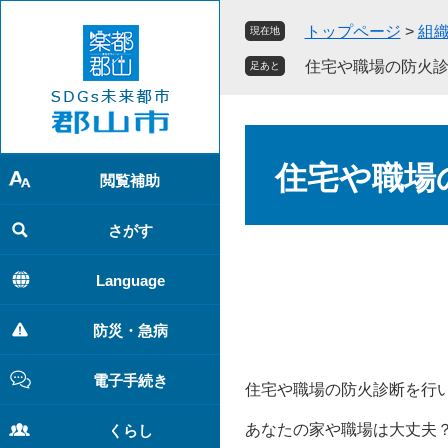
ペ
メ
トップページ
>
組
現在地
ー
ニ
ジ
ュ
住宅や職場の防火診
足あと
の
ー
先
を
頭
飛
本
で
ば
文
住宅や職場
す
し
閲覧補助
。
て
本
さがす
文
へ
Language
防災・急病
電子手続き
住宅や職場の防火診断を行
あなたの家や職場は大丈夫
くらし