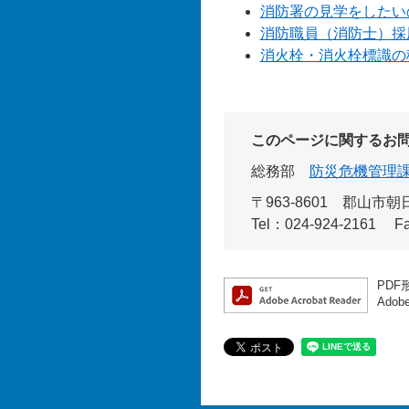
消防署の見学をしたい
消防職員（消防士）採
消火栓・消火栓標識の
このページに関するお
総務部
防災危機管理
〒963-8601
郡山市朝日
Tel：024-924-2161
F
PDF
Ado