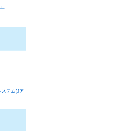
議」
ステム(Jア