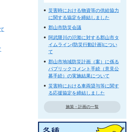
災害時における物資等の供給協力
に関する協定を締結しました
郡山市防災会議
て
阿武隈川の氾濫に対する郡山市タ
イムライン(防災行動計画)につい
て
て
郡山市地域防災計画（案）に係る
パブリックコメント手続（意見公
募手続）の実施結果について
災害時における車両貸与等に関す
る応援協定を締結しました
施策・計画の一覧