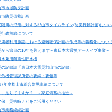
山市地域防災計画
山市防災備蓄計画
武隈川の氾濫に対する郡山市タイムライン(防災行動計画)につい
災行政無線について
配慮者利用施設における避難確保計画の作成等の義務化につい
災から節目の10年を迎えます～東日本大震災アーカイブ事業～
料水兼用耐震性貯水槽
災の記録誌「東日本大震災郡山市の記録」
災危機管理課所管の要綱・要領等
和7年度郡山市総合防災訓練について
え、足りてますか？ ～家庭備蓄の推進～
マ保 災害時ナビをご活用ください
山市業務継続計画