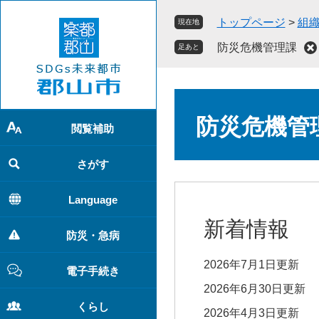
ペ
メ
トップページ
>
組
現在地
ー
ニ
ジ
ュ
防災危機管理課
足あと
の
ー
先
を
頭
飛
本
で
ば
文
防災危機管
す
し
閲覧補助
。
て
本
さがす
文
へ
Language
新着情報
防災・急病
2026年7月1日更新
電子手続き
2026年6月30日更新
くらし
2026年4月3日更新