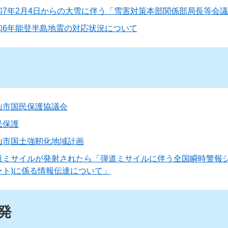
和7年2月4日からの大雪に伴う「雪害対策本部関係部局長等会
和6年能登半島地震の対応状況について
山市国民保護協議会
民保護
山市国土強靭化地域計画
道ミサイルが発射されたら「弾道ミサイルに伴う全国瞬時警報シ
ート)に係る情報伝達について」
発