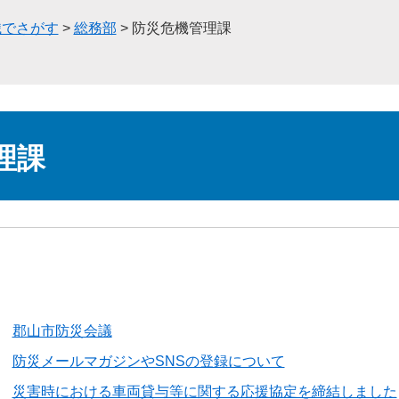
織でさがす
>
総務部
>
防災危機管理課
理課
郡山市防災会議
防災メールマガジンやSNSの登録について
災害時における車両貸与等に関する応援協定を締結しました