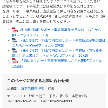
に必要事項を記入して郵送またはファックスで提出してください。
認定後にサポート事業所には認定証及び表示証を交付します。
なお、サポート事業所は、当該認定に係る内容を変更または廃止を
しようとするときは、様式第4号「郡山市消防団サポート事業所（内
容変更・廃止）届出書」を提出してください。
郡山市消防団サポート事業所募集チラシはこちらから
[PDFファイル／285KB]
（第1号様式）郡山市消防団サポート事業所認定申請書は
こちらから[Wordファイル／20KB]
（第4号様式）郡山市消防団サポート事業所（内容変更・
廃止）届出書はこちらから[Wordファイル／20KB]
消防団員サポート事業実施規則はこちら[PDFファイル／
125KB]
このページに関するお問い合わせ先
総務部
防災危機管理課
代表
〒963-8601
郡山市朝日一丁目23番7号 本庁舎1階
Tel：024-924-2161
Fax：024-924-0999