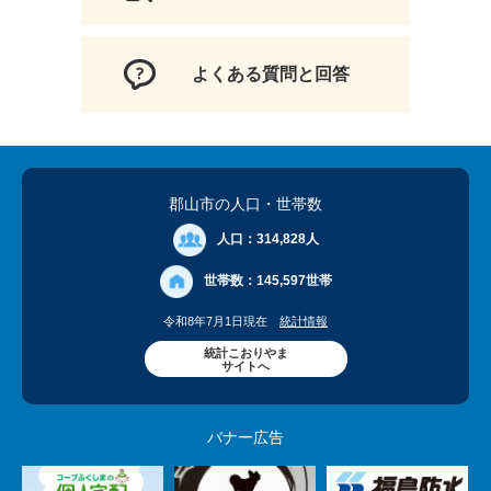
よくある質問と回答
郡山市の人口
・世帯数
人口：
314,828人
世帯数：
145,597世帯
令和8年7月1日現在
統計情報
統計こおりやま
サイトへ
バナー広告