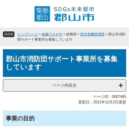
ペ
メ
ー
ニ
ジ
ュ
の
ー
先
を
頭
飛
トップページ
>
組織でさがす
>
総務部
>
防災危機管理課
>
郡山市消防
現在地
で
ば
団サポート事業所を募集しています
す
し
。
て
本
本
郡山市消防団サポート事業所を募集
文
文
しています
へ
ページ内目次
ページID：0007465
更新日：2021年12月2日更新
事業の目的