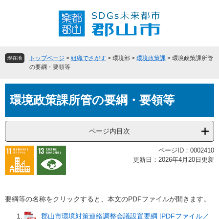
ペ
メ
ー
ニ
ジ
ュ
の
ー
先
を
頭
飛
トップページ
>
組織でさがす
>
環境部
>
環境政策課
>
環境政策課所管
現在地
で
ば
の要綱・要領等
す
し
。
て
本
本
環境政策課所管の要綱・要領等
文
文
へ
ページ内目次
ページID：0002410
更新日：2026年4月20日更新
要綱等の名称をクリックすると、本文のPDFファイルが開きます。
郡山市環境対策連絡調整会議設置要綱 [PDFファイル／