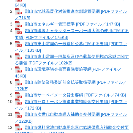
64KB]
郡山市地球温暖化対策推進本部設置要綱 [PDFファイル
／71KB]
郡山市エネルギー管理標準 [PDFファイル／147KB]
郡山市環境キャラクタースーパー環太郎の使用に関する
要綱 [PDFファイル／175KB]
郡山市東山霊園の一般墓所公募に関する要綱 [PDFファ
イル／133KB]
郡山市東山霊園一般墓所及び合葬墓使用権の承継に関す
る要領 [PDFファイル／102KB]
郡山市環境審議会書面審議実施要綱[PDFファイル／
43KB]
郡山市除染業務委託前金払等取扱要綱 [PDFファイル／
172KB]
郡山市サーベイメータ貸出要綱 [PDFファイル／74KB]
郡山市ゼロカーボン推進事業補助金交付要綱 [PDFファ
イル／172KB]
郡山市次世代自動車導入補助金交付要綱 [PDFファイル
／122KB]
郡山市燃料電池自動車用水素供給設備導入補助金交付要