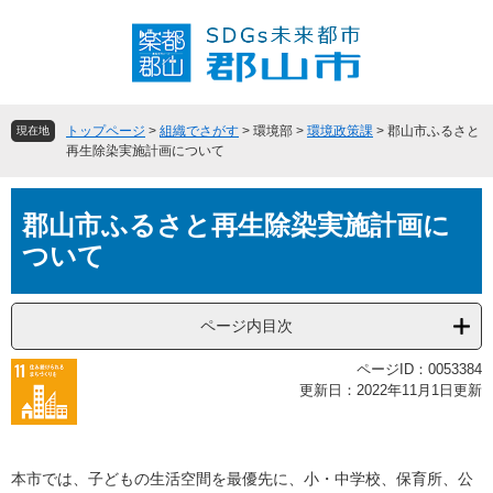
ペ
メ
ー
ニ
ジ
ュ
の
ー
先
を
頭
飛
トップページ
>
組織でさがす
>
環境部
>
環境政策課
>
郡山市ふるさと
現在地
で
ば
再生除染実施計画について
す
し
。
て
本
本
郡山市ふるさと再生除染実施計画に
文
文
ついて
へ
ページ内目次
ページID：0053384
更新日：2022年11月1日更新
本市では、子どもの生活空間を最優先に、小・中学校、保育所、公