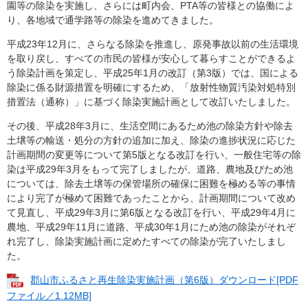
園等の除染を実施し、さらには町内会、PTA等の皆様との協働によ
り、各地域で通学路等の除染を進めてきました。
平成23年12月に、さらなる除染を推進し、原発事故以前の生活環境
を取り戻し、すべての市民の皆様が安心して暮らすことができるよ
う除染計画を策定し、平成25年1月の改訂（第3版）では、国による
除染に係る財源措置を明確にするため、「放射性物質汚染対処特別
措置法（通称）」に基づく除染実施計画として改訂いたしました。
その後、平成28年3月に、生活空間にあるため池の除染方針や除去
土壌等の輸送・処分の方針の追加に加え、除染の進捗状況に応じた
計画期間の変更等について第5版となる改訂を行い、一般住宅等の除
染は平成29年3月をもって完了しましたが、道路、農地及びため池
については、除去土壌等の保管場所の確保に困難を極める等の事情
により完了が極めて困難であったことから、計画期間について改め
て見直し、平成29年3月に第6版となる改訂を行い、平成29年4月に
農地、平成29年11月に道路、平成30年1月にため池の除染がそれぞ
れ完了し、除染実施計画に定めたすべての除染が完了いたしまし
た。
郡山市ふるさと再生除染実施計画（第6版）ダウンロード[PDF
ファイル／1.12MB]