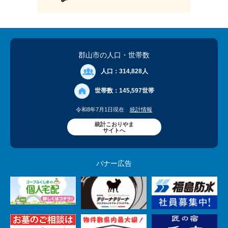
郡山市の人口
・世帯数
人口：
314,828人
世帯数：
145,597世帯
令和8年7月1日現在
統計情報
統計こおりやま
サイトへ
バナー広告