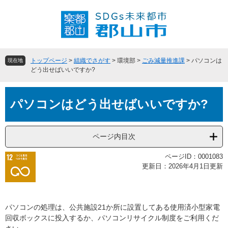
ペ
メ
ー
ニ
ジ
ュ
の
ー
先
を
頭
飛
トップページ
>
組織でさがす
>
環境部
>
ごみ減量推進課
>
パソコンは
現在地
で
ば
どう出せばいいですか?
す
し
。
て
本
本
パソコンはどう出せばいいですか?
文
文
へ
ページ内目次
ページID：0001083
更新日：2026年4月1日更新
パソコンの処理は、公共施設21か所に設置してある使用済小型家電
回収ボックスに投入するか、パソコンリサイクル制度をご利用くだ