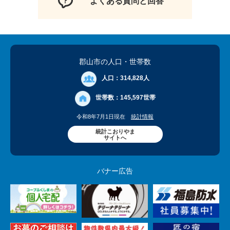
よくある質問と回答
郡山市の人口
・世帯数
人口：
314,828人
世帯数：
145,597世帯
令和8年7月1日現在
統計情報
統計こおりやま
サイトへ
バナー広告