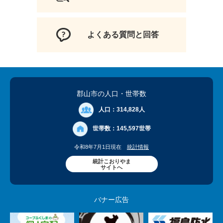
よくある質問と回答
郡山市の人口
・世帯数
人口：
314,828人
世帯数：
145,597世帯
令和8年7月1日現在
統計情報
統計こおりやま
サイトへ
バナー広告