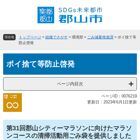
ペ
メ
ー
ニ
ジ
ュ
の
ー
先
を
頭
飛
トップページ
>
組織でさがす
>
環境部
>
ごみ減量推進課
>
ポイ捨て等
現在地
で
ば
防止啓発
す
し
。
て
本
本
ポイ捨て等防止啓発
文
文
へ
ページ内目次
ページID：0076219
更新日：2023年6月1日更新
第31回郡山シティーマラソンに向けたマラソ
ンコースの清掃活動用ごみ袋を提供しました