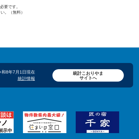
rが必要です。
さい。（無料）
令和8年7月1日現在
統計こおりやま
サイトへ
統計情報