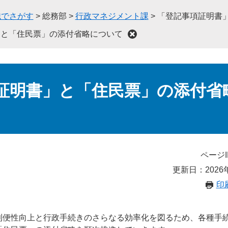
織でさがす
>
総務部
>
行政マネジメント課
>
「登記事項証明書
」と「住民票」の添付省略について
証明書」と「住民票」の添付省
ページI
更新日：2026
印
利便性向上と行政手続きのさらなる効率化を図るため、各種手