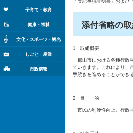
「登記事項証明書」および
子育て・教育
添付省略の取
健康・福祉
文化・スポーツ・観光
1 取組概要
しごと・産業
郡山市における各種行政手
ていきます。これにより、
市政情報
手続きを進めることができ
2 目 的
市民の利便性向上、行政手