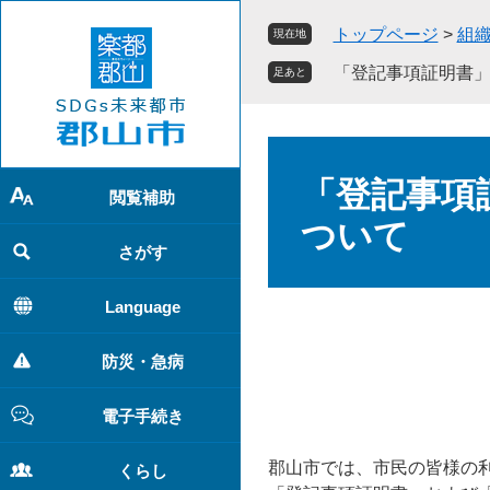
ペ
メ
トップページ
>
組
現在地
ー
ニ
ジ
ュ
「登記事項証明書
足あと
の
ー
先
を
頭
飛
本
で
ば
文
「登記事項
す
し
閲覧補助
。
て
ついて
本
さがす
文
へ
Language
防災・急病
電子手続き
郡山市では、市民の皆様の
くらし