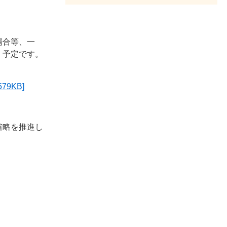
場合等、一
く予定です。
9KB]
省略を推進し